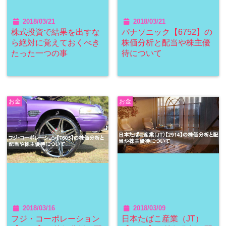
2018/03/21
2018/03/21
株式投資で結果を出すな
パナソニック【6752】の
ら絶対に覚えておくべき
株価分析と配当や株主優
たった一つの事
待について
お金
お金
2018/03/16
2018/03/09
フジ・コーポレーション
日本たばこ産業（JT）