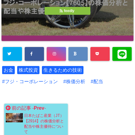
feedly
お金
株式投資
生きるための技術
フジ・コーポレーション
株価分析
配当
前の記事 -
Prev
-
日本たばこ産業（JT）
【2914】の株価分析と
配当や株主優待につい
て