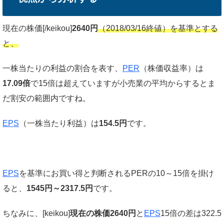
現在の株価[/keikou]
2640円
（2018/03/16終値）を基準とする
と、
一株当たりの利益の割合を表す、
PER
（株価収益率）は
17.09倍
で15倍は超えていますが小売業の平均からするとま
だ割安の範囲内ですね。
EPS
（一株当たり利益）は
154.5円
です。
EPS
を基準にお買い得と判断されるPERの10～15倍を掛け
ると、
1545円～2317.5円
です。
ちなみに、[keikou]
現在の株価2640円
と
EPS
15倍の差は322.5