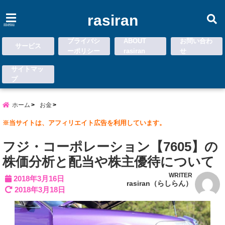
rasiran
menu
プライバシ
ABOUT
お問い合わ
サービス
ーポリシー
rasiran
せ
サイトマッ
プ
ホーム
お金
※当サイトは、アフィリエイト広告を利用しています。
フジ・コーポレーション【7605】の
株価分析と配当や株主優待について
WRITER
2018年3月16日
rasiran（らしらん）
2018年3月18日