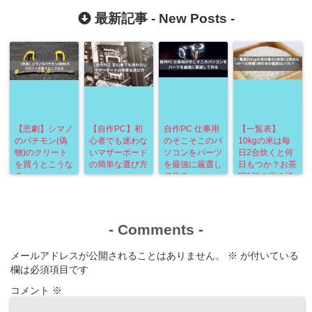
最新記事 -
New Posts
-
【悲劇】シマノ
【自作PC】初
自作PC 仕事用
【一覧表】
のパチモン(偽
心者でも迷わな
のそこそこのパ
10kgの米は毎
物)のクリート
いマザーボード
ソコンをパーツ
日2合炊くと何
を買うとこうな
の簡単な選び方
を最強に厳選し
日もつか？お茶
る
て作る
碗1杯の米の値
段はいくら？
-
Comments
-
メールアドレスが公開されることはありません。
※
が付いている
欄は必須項目です
コメント
※