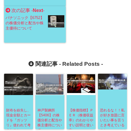
次の記事 -
Next
-
パナソニック【6752】
の株価分析と配当や株
主優待について
関連記事 -
Related Posts
-
財布を紛失し、
神戸製鋼所
【株価指標】Ｐ
恐れるな！！私
現金全額とカー
【5406】の株
ＥＲ（株価収益
が好き放題に言
ドを『ガッツ
価分析と配当や
率）のわかりや
いたい事を言う
リ』使われて考
株主優待につい
すい説明と使い
とき考えている
えたこと
て
方
こと