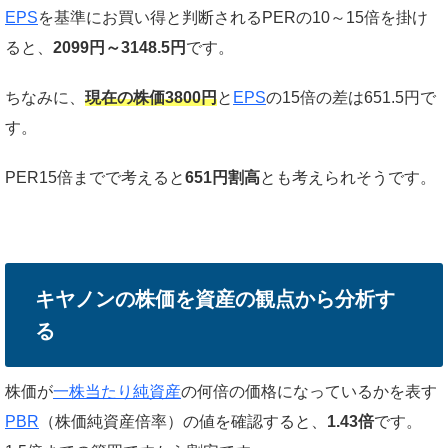
EPS
を基準にお買い得と判断されるPERの10～15倍を掛け
ると、
2099円～3148.5円
です。
ちなみに、
現在の株価3800円
と
EPS
の15倍の差は651.5円で
す。
PER15倍までで考えると
651円割高
とも考えられそうです。
キヤノンの株価を資産の観点から分析す
る
株価が
一株当たり純資産
の何倍の価格になっているかを表す
PBR
（株価純資産倍率）の値を確認すると、
1.43倍
です。