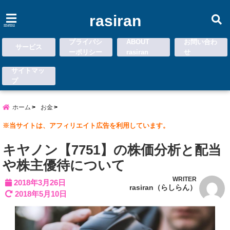
rasiran
menu
プライバシ
ABOUT
お問い合わ
サービス
ーポリシー
rasiran
せ
サイトマッ
プ
ホーム
お金
※当サイトは、アフィリエイト広告を利用しています。
キヤノン【7751】の株価分析と配当
や株主優待について
WRITER
2018年3月26日
rasiran（らしらん）
2018年5月10日