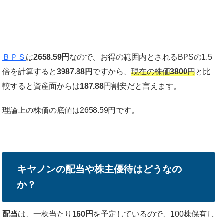
ＢＰＳ
は
2658.59円
なので、お得の範囲内とされるBPSの1.5
倍を計算すると
3987.88円
ですから、
現在の株価
3800
円
と比
較すると資産面からは
187.88
円割安だと言えます。
理論上の株価の底値は2658.59円です。
キヤノンの配当や株主優待はどうなの
か？
配当
は、一株当たり
160円
を予定しているので、100株保有し