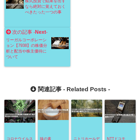
株式投資で結果を出す
なら絶対に覚えておく
べきたった一つの事
次の記事 -
Next
-
リーガルコーポレーシ
ョン【7938】の株価分
析と配当や株主優待に
ついて
関連記事 -
Related Posts
-
コロナウイルス
味の素
ニトリホールデ
NTTドコモ