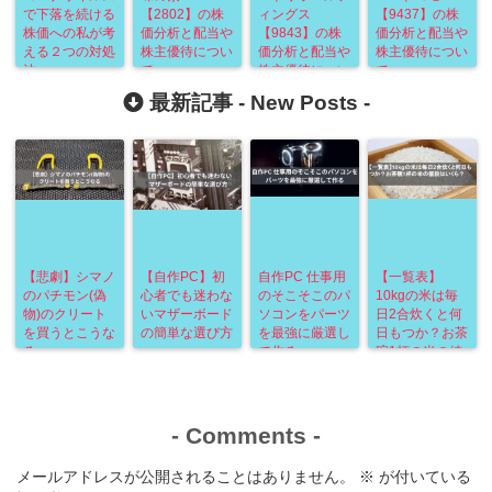
で下落を続ける
【2802】の株
ィングス
【9437】の株
株価への私が考
価分析と配当や
【9843】の株
価分析と配当や
える２つの対処
株主優待につい
価分析と配当や
株主優待につい
法
て
株主優待につい
て
て
最新記事 -
New Posts
-
【悲劇】シマノ
【自作PC】初
自作PC 仕事用
【一覧表】
のパチモン(偽
心者でも迷わな
のそこそこのパ
10kgの米は毎
物)のクリート
いマザーボード
ソコンをパーツ
日2合炊くと何
を買うとこうな
の簡単な選び方
を最強に厳選し
日もつか？お茶
る
て作る
碗1杯の米の値
段はいくら？
-
Comments
-
メールアドレスが公開されることはありません。
※
が付いている