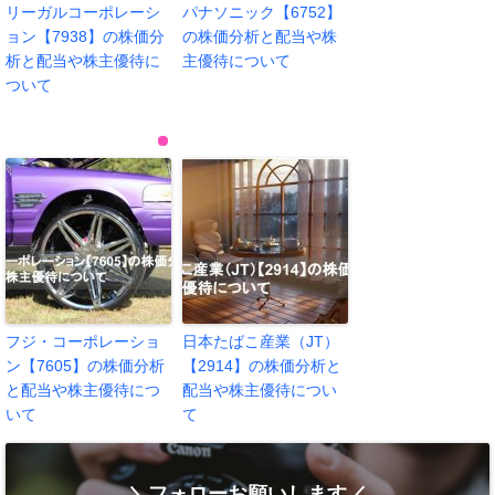
リーガルコーポレーシ
パナソニック【6752】
ョン【7938】の株価分
の株価分析と配当や株
析と配当や株主優待に
主優待について
ついて
フジ・コーポレーショ
日本たばこ産業（JT）
ン【7605】の株価分析
【2914】の株価分析と
と配当や株主優待につ
配当や株主優待につい
いて
て
＼フォローお願いします／