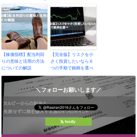
【株価指標】配当利回
【完全版】リスクを小
りの意味と活用の方法
さく投資したいなら６
についての解説
つの手順で銘柄を選べ
＼フォローお願いします／
feedly