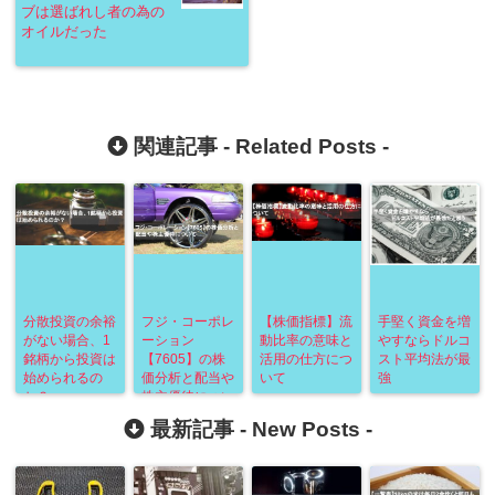
ブは選ばれし者の為の
オイルだった
関連記事 -
Related Posts
-
分散投資の余裕
フジ・コーポレ
【株価指標】流
手堅く資金を増
がない場合、1
ーション
動比率の意味と
やすならドルコ
銘柄から投資は
【7605】の株
活用の仕方につ
スト平均法が最
始められるの
価分析と配当や
いて
強
か？
株主優待につい
て
最新記事 -
New Posts
-