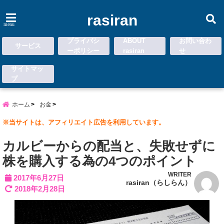
rasiran
menu
プライバシ
ABOUT
お問い合わ
サービス
ーポリシー
rasiran
せ
サイトマッ
プ
ホーム
お金
※当サイトは、アフィリエイト広告を利用しています。
カルビーからの配当と、失敗せずに
株を購入する為の4つのポイント
WRITER
2017年6月27日
rasiran（らしらん）
2018年2月28日