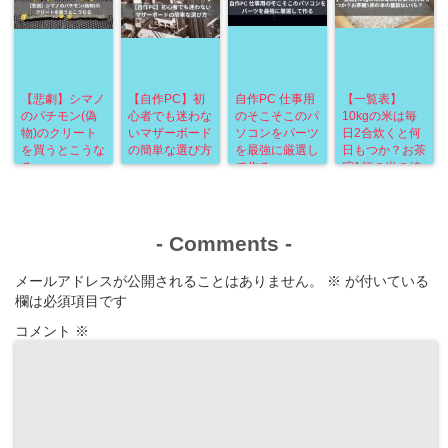
【悲劇】シマノ
【自作PC】初
自作PC 仕事用
【一覧表】
のパチモン(偽
心者でも迷わな
のそこそこのパ
10kgの米は毎
物)のクリート
いマザーボード
ソコンをパーツ
日2合炊くと何
を買うとこうな
の簡単な選び方
を最強に厳選し
日もつか？お茶
る
て作る
碗1杯の米の値
段はいくら？
-
Comments
-
メールアドレスが公開されることはありません。
※
が付いている
欄は必須項目です
コメント
※