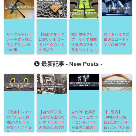
サイクルトレー
【窃盗グループ
欧州規格クリ
ロードバイクに
ナーを買う前に
に聞いた】ロー
ア 安くて機能
最適なコーティ
考えて欲しい5
ドバイクのカギ
性最強のブルベ
ングの選び方
つの事
の選び方
反射ベストはコ
レ
最新記事 -
New Posts
-
【悲劇】シマノ
【自作PC】初
自作PC 仕事用
【一覧表】
のパチモン(偽
心者でも迷わな
のそこそこのパ
10kgの米は毎
物)のクリート
いマザーボード
ソコンをパーツ
日2合炊くと何
を買うとこうな
の簡単な選び方
を最強に厳選し
日もつか？お茶
る
て作る
碗1杯の米の値