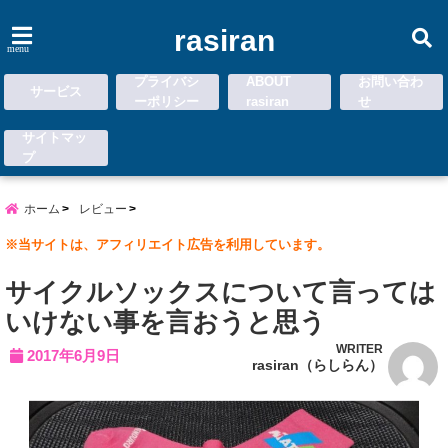
rasiran
menu
プライバシ
ABOUT
お問い合わ
サービス
ーポリシー
rasiran
せ
サイトマッ
プ
ホーム
レビュー
※当サイトは、アフィリエイト広告を利用しています。
サイクルソックスについて言っては
いけない事を言おうと思う
WRITER
2017年6月9日
rasiran（らしらん）