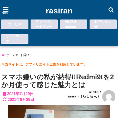
rasiran
menu
プライバシ
ABOUT
お問い合わ
サービス
ーポリシー
rasiran
せ
サイトマッ
プ
ホーム
日常
※当サイトは、アフィリエイト広告を利用しています。
スマホ嫌いの私が納得!!Redmi9tを2
か月使って感じた魅力とは
WRITER
2021年7月29日
rasiran（らしらん）
2021年9月29日