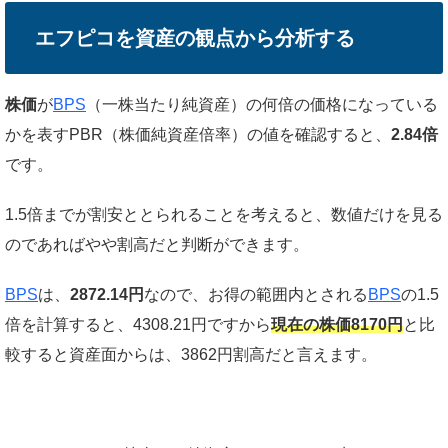
エフピコを資
産の観点から分析する
株価
が
BPS
（一株当たり純資産）の何倍の価格になっている
かを表すPBR（株価純資産倍率）の値を確認すると、
2.84倍
です。
1.5倍までが割安ととられることを考えると、数値だけを見る
のであればやや割高だと判断ができます。
BPS
は、
2872.14円
なので、お得の範囲内とされる
BPS
の1.5
倍を計算すると、4308.21円ですから
現在の株価8170円
と比
較すると資産面からは、3862円割高だと言えます。