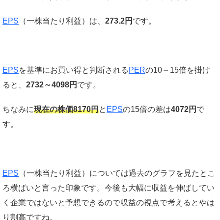
EPS
（一株当たり利益）は、
273.2円
です。
EPS
を基準にお買い得と判断される
PER
の10～15倍を掛け
ると、
2732～4098円
です。
ちなみに
現在の株価8170円
と
EPS
の15倍の差は
4072円
で
す。
EPS
（一株当たり利益）については過去のグラフを見たとこ
ろ横ばいと言った印象です。今後も大幅に収益を伸ばしてい
く企業ではないと予想できるので収益の視点で考えるとやは
り割高ですね。