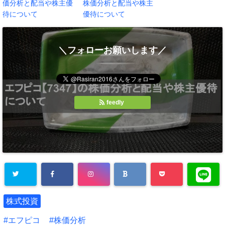
価分析と配当や株主優
株価分析と配当や株主
待について
優待について
＼フォローお願いします／
feedly
株式投資
エフピコ
株価分析