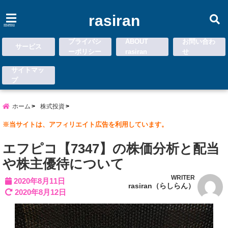
rasiran
menu
プライバシ
ABOUT
お問い合わ
サービス
ーポリシー
rasiran
せ
サイトマッ
プ
ホーム
株式投資
※当サイトは、アフィリエイト広告を利用しています。
エフピコ【7347】の株価分析と配当
や株主優待について
WRITER
2020年8月11日
rasiran（らしらん）
2020年8月12日