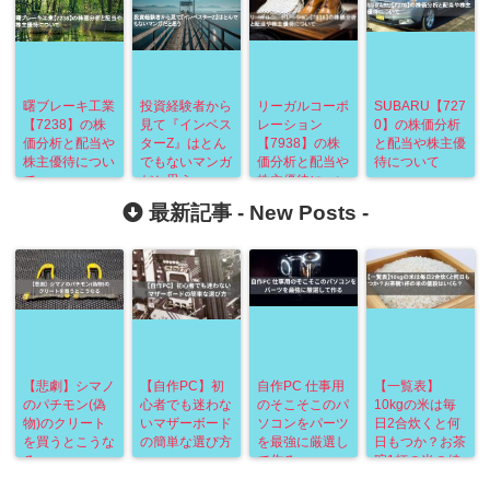
曙ブレーキ工業
投資経験者から
リーガルコーポ
SUBARU【727
【7238】の株
見て『インベス
レーション
0】の株価分析
価分析と配当や
ターZ』はとん
【7938】の株
と配当や株主優
株主優待につい
でもないマンガ
価分析と配当や
待について
て
だと思う
株主優待につい
て
最新記事 -
New Posts
-
【悲劇】シマノ
【自作PC】初
自作PC 仕事用
【一覧表】
のパチモン(偽
心者でも迷わな
のそこそこのパ
10kgの米は毎
物)のクリート
いマザーボード
ソコンをパーツ
日2合炊くと何
を買うとこうな
の簡単な選び方
を最強に厳選し
日もつか？お茶
る
て作る
碗1杯の米の値
段はいくら？