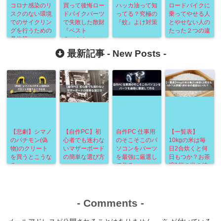
コロナ感染のリ
買って後悔ロー
ハッカ油って知
ロードバイクに
スクのない環境
ドバイクパーツ
ってる？究極の
乗ってやせる人
でのサイクリン
で失敗した散財
『蚊』よけ対策
とやせない人の
グを行うための
『ベスト
たった２つの違
具体策
９』！！
い
最新記事 -
New Posts
-
【悲劇】シマノ
【自作PC】初
自作PC 仕事用
【一覧表】
のパチモン(偽
心者でも迷わな
のそこそこのパ
10kgの米は毎
物)のクリート
いマザーボード
ソコンをパーツ
日2合炊くと何
を買うとこうな
の簡単な選び方
を最強に厳選し
日もつか？お茶
る
て作る
碗1杯の米の値
段はいくら？
-
Comments
-