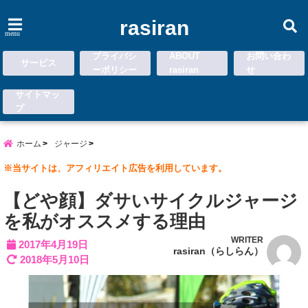
rasiran
menu
プライバシ
ABOUT
お問い合わ
サービス
ーポリシー
rasiran
せ
サイトマッ
プ
ホーム
ジャージ
※当サイトは、アフィリエイト広告を利用しています。
【どや顔】ダサいサイクルジャージ
を私がオススメする理由
WRITER
2017年4月19日
rasiran（らしらん）
2018年5月10日