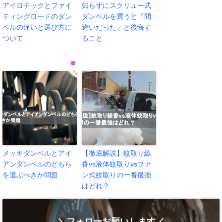
アイロテックとファイ
知らずにスクリュー式
ティングロードのダン
ダンベルを買うと『間
ベルの違いと選び方に
違いだった』と後悔す
ついて
ること
メッキダンベルとアイ
【徹底解説】蚊取り線
アンダンベルのどちら
香vs液体蚊取りvsファ
を選ぶべきか問題
ン式蚊取りの一番最強
はどれ？
＼フォローお願いします／