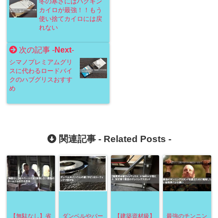
冬の寒さにはハクキン
カイロが最強！！もう
使い捨てカイロには戻
れない
次の記事 -
Next
-
シマノプレミアムグリ
スに代わるロードバイ
クのハブグリスおすす
め
関連記事 -
Related Posts
-
【無駄なし】省
ダンベルやバー
【建築資材級】
最強のチンニン