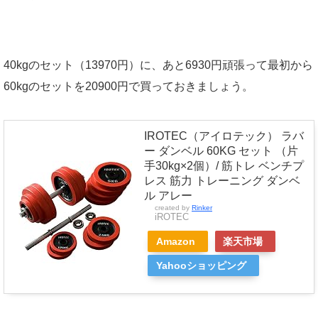
40kgのセット（13970円）に、あと6930円頑張って最初から
60kgのセットを20900円で買っておきましょう。
IROTEC（アイロテック） ラバ
ー ダンベル 60KG セット （片
手30kg×2個）/ 筋トレ ベンチプ
レス 筋力 トレーニング ダンベ
ル アレー
created by
Rinker
iROTEC
Amazon
楽天市場
Yahooショッピング