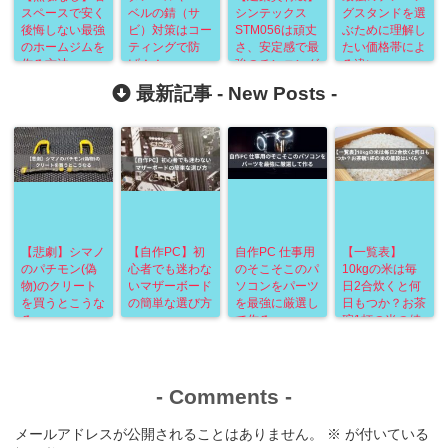
スペースで安く
ベルの錆（サ
シンテックス
グスタンドを選
後悔しない最強
ビ）対策はコー
STM056は頑丈
ぶために理解し
のホームジムを
ティングで防
さ、安定感で最
たい価格帯によ
作る方法
げ！！
強のチンニング
る違い
スタンド
最新記事 -
New Posts
-
【悲劇】シマノ
【自作PC】初
自作PC 仕事用
【一覧表】
のパチモン(偽
心者でも迷わな
のそこそこのパ
10kgの米は毎
物)のクリート
いマザーボード
ソコンをパーツ
日2合炊くと何
を買うとこうな
の簡単な選び方
を最強に厳選し
日もつか？お茶
る
て作る
碗1杯の米の値
段はいくら？
-
Comments
-
メールアドレスが公開されることはありません。
※
が付いている