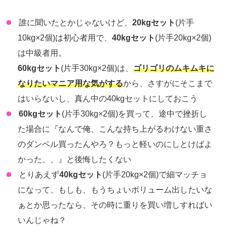
誰に聞いたとかじゃないけど、
20kgセット
(片手
10kg×2個)は初心者用で、
40kgセット
(片手20kg×2個)
は中級者用。
60kgセット
(片手30kg×2個)は、
ゴリゴリのムキムキに
なりたいマニア用な気がする
から、さすがにそこまで
はいらないし、真ん中の40kgセットにしておこう
60kgセット
(片手30kg×2個)を買って、途中で挫折し
た場合に『なんで俺、こんな持ち上がるわけない重さ
のダンベル買ったんやろ？もっと軽いのにしとけばよ
かった、、』と後悔したくない
とりあえず
40kgセット
(片手20kg×2個)で細マッチョ
になって、もしも、もうちょいボリューム出したいな
ぁとか思ったなら、その時に重りを買い増しすればい
いんじゃね？