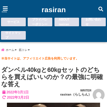
rasiran
menu
プライバシ
ABOUT
お問い合わ
サービス
ーポリシー
rasiran
せ
サイトマッ
プ
ホーム
筋トレ
※当サイトは、アフィリエイト広告を利用しています。
ダンベル40kgと60kgセットのどち
らを買えばいいのか？の最強に明確
な答え
WRITER
2022年3月1日
rasiran（らしらん）
2022年3月2日